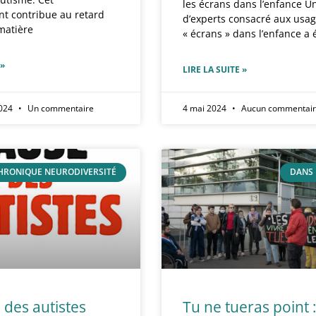
les écrans dans l’enfance U
t contribue au retard
d’experts consacré aux usa
matière
« écrans » dans l’enfance a 
 »
LIRE LA SUITE »
2024
Un commentaire
4 mai 2024
Aucun commentai
HRONIQUE NEURODIVERSITÉ
DANS 
 des autistes
Tu ne tueras point 