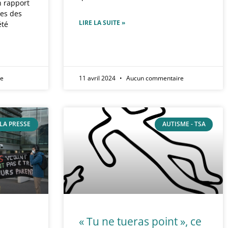
n rapport
ges des
LIRE LA SUITE »
été
re
11 avril 2024
Aucun commentaire
LA PRESSE
AUTISME - TSA
:
« Tu ne tueras point », ce