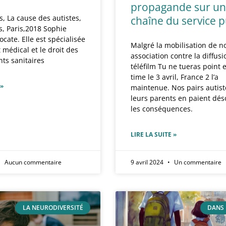
propagande sur u
s, La cause des autistes,
chaîne du service p
s, Paris,2018 Sophie
ocate. Elle est spécialisée
Malgré la mobilisation de n
 médical et le droit des
association contre la diffus
ts sanitaires
téléfilm Tu ne tueras point
time le 3 avril, France 2 l’a
 »
maintenue. Nos pairs autist
leurs parents en paient dé
les conséquences.
LIRE LA SUITE »
Aucun commentaire
9 avril 2024
Un commentaire
LA NEURODIVERSITÉ
DANS 