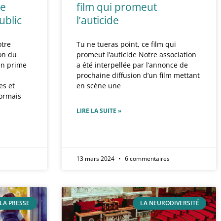
ne
film qui promeut
ublic
l’auticide
otre
Tu ne tueras point, ce film qui
ion du
promeut l’auticide Notre association
 en prime
a été interpellée par l’annonce de
prochaine diffusion d’un film mettant
es et
en scène une
sormais
LIRE LA SUITE »
13 mars 2024
6 commentaires
LA PRESSE
LA NEURODIVERSITÉ