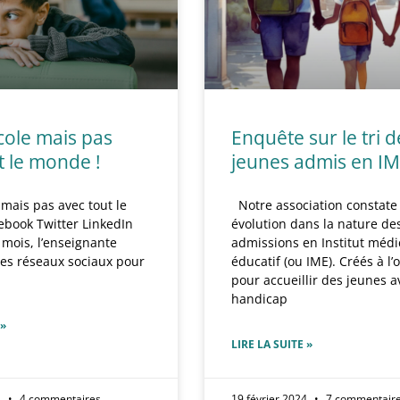
école mais pas
Enquête sur le tri d
t le monde !
jeunes admis en I
e mais pas avec tout le
Notre association constate
ebook Twitter LinkedIn
évolution dans la nature de
mois, l’enseignante
admissions en Institut médi
les réseaux sociaux pour
éducatif (ou IME). Créés à l’
pour accueillir des jeunes a
handicap
 »
LIRE LA SUITE »
4
4 commentaires
19 février 2024
7 commentair