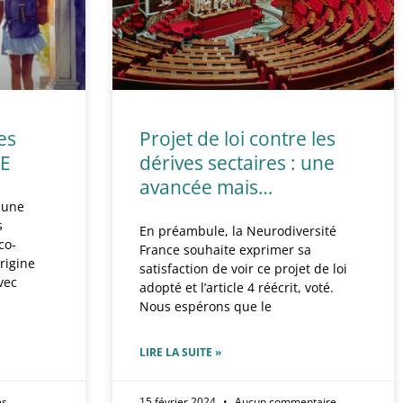
es
Projet de loi contre les
ME
dérives sectaires : une
avancée mais…
 une
s
En préambule, la Neurodiversité
co-
France souhaite exprimer sa
origine
satisfaction de voir ce projet de loi
vec
adopté et l’article 4 réécrit, voté.
Nous espérons que le
LIRE LA SUITE »
es
15 février 2024
Aucun commentaire